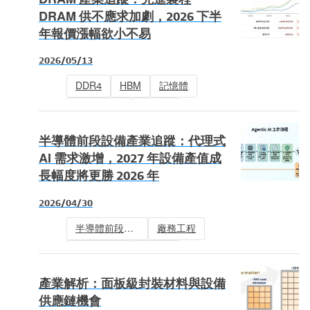
DRAM 供不應求加劇，2026 下半
年報價漲幅欲小不易
2026/05/13
DDR4
HBM
記憶體
記憶體模組
DRAM
半導體前段設備產業追蹤：代理式
AI 需求激增，2027 年設備產值成
長幅度將更勝 2026 年
2026/04/30
半導體前段設備
廠務工程
半導體設備
記憶體
晶圓製造
NAND Flash
產業解析：面板級封裝材料與設備
DRAM
供應鏈機會