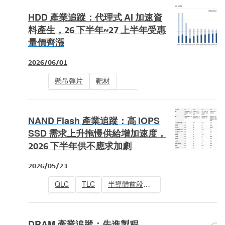
先進製程
半導體
晶片製造
HDD 產業追蹤：代理式 AI 加速資
半導體設備
晶圓製造
料產生，26 下半年~27 上半年受惠
量價齊漲
晶圓代工
2026/06/01
懸吊彈片
靶材
Nearline HDD
HAMR
企業級SSD
機械式硬碟
NAND Flash 產業追蹤：高 IOPS
HDD
SSD 需求上升拖慢供給增加速度，
2026 下半年供不應求加劇
2026/05/23
QLC
TLC
半導體前段設備
企業級SSD
固態硬碟 (SSD)
記憶體
NAND Flash
DRAM 產業追蹤：先進製程