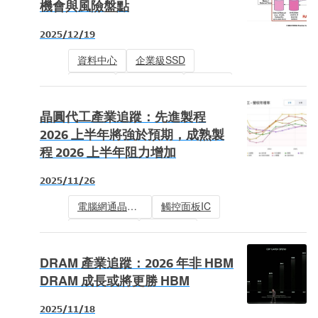
機會與風險盤點
2025/12/19
資料中心
企業級SSD
HAMR
記憶體模組
記憶體
固態硬碟 (SSD)
半導體前段設備
晶圓代工產業追蹤：先進製程
NAND Flash
HDD
2026 上半年將強於預期，成熟製
程 2026 上半年阻力增加
2025/11/26
電腦網通晶片設計
觸控面板IC
消費性MCU
晶片製造
手機網通晶片
半導體設備
DRAM 產業追蹤：2026 年非 HBM
先進封裝
DRAM 成長或將更勝 HBM
2025/11/18