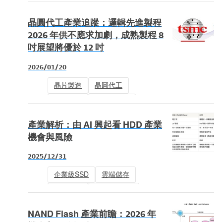
晶圓製造
廠務工程
晶圓代工產業追蹤：邏輯先進製程
半導體設備
NAND Flash設備
2026 年供不應求加劇，成熟製程 8
吋展望將優於 12 吋
NAND Flash
DRAM
2026/01/20
晶片製造
晶圓代工
廠務工程
半導體設備
先進封裝
IC設計
產業解析：由 AI 興起看 HDD 產業
機會與風險
2025/12/31
企業級SSD
雲端儲存
玻璃基板
NAND Flash
HDD
HAMR
NAND Flash 產業前瞻：2026 年