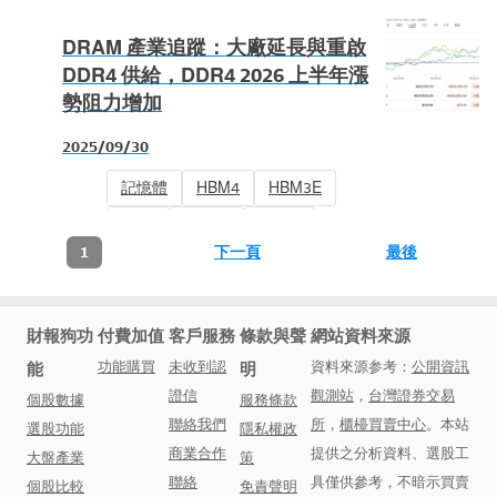
DRAM 產業追蹤：大廠延長與重啟
DDR4 供給，DDR4 2026 上半年漲
勢阻力增加
2025/09/30
記憶體
HBM4
HBM3E
HBM
DRAM
DDR5
下一頁
最後
1
DDR4
財報狗
功
付費加值
客戶服務
條款與聲
網站資料來源
功能購買
未收到認
資料來源参考：
公開資訊
能
明
證信
觀測站
，
台灣證券交易
個股數據
服務條款
聯絡我們
所
，
櫃檯買賣中心
。本站
選股功能
隱私權政
商業合作
提供之分析資料、選股工
大盤產業
策
聯絡
具僅供參考，不暗示買賣
個股比較
免責聲明