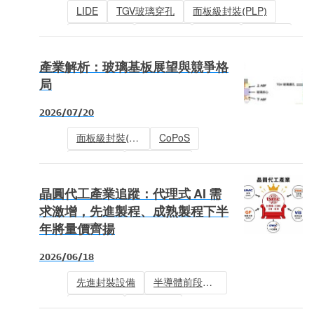
LIDE
TGV玻璃穿孔
面板級封裝(PLP)
玻璃中介層
玻璃載板
CoPoS
FOPLP
TGV
先進封裝
玻璃基板
產業解析：玻璃基板展望與競爭格
局
2026/07/20
面板級封裝(PLP)
CoPoS
先進封裝
玻璃光波導
玻璃基板材料
玻璃中介層
晶圓代工產業追蹤：代理式 AI 需
玻璃載板
CPO
TGV
求激增，先進製程、成熟製程下半
年將量價齊揚
玻璃基板
2026/06/18
先進封裝設備
半導體前段設備
廠務工程
成熟製程