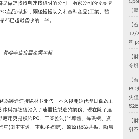
Ope
都是做連接器與連接線材的公司。兩家公司的發展情
（體）
3C產品)做起，爾後慢慢切入利基型產品(工業、醫
產品都已超過營收的一半。
【台
12
狗 p
、貿聯等連接器產業年報。
【財
令解析
【台
PC
失僅延
業務為製造連接線材並銷售，不久後開始代理日係為主
S2E
太康與旭竑後踏入了連器接製造的業務。現在除了連
品應用更是橫跨PC、工業控制(半導體、條碼機、資
【財
、汽車(倒車雷達、車載多媒體)、醫療(核磁共振、斷層
射不停