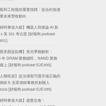
股和工程股的重要指標：從合約負債
業未來營收動向
經時事放大鏡】機器人與推論 AI 新
x 美 301 考古題 [財報狗 podcast
401]
股美股提款機】美光季報解析：
25 年 DRAM 業務續旺，NAND 業務
上 [財報狗 podcast S2E400]
人聊投資】從法律面守護市場正義的
O 律師 ft. 安眾律師事務所創辦人
ecca [財報狗 podcast S2E399]
經時事放大鏡】虛實交會：