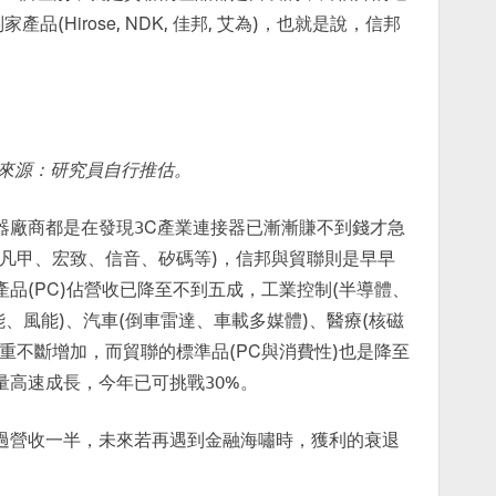
品(Hirose, NDK, 佳邦, 艾為)，也就是說，信邦
料來源：研究員自行推估。
器廠商都是在發現3C產業連接器已漸漸賺不到錢才急
的凡甲、宏致、信音、矽碼等)，信邦與貿聯則是早早
品(PC)佔營收已降至不到五成，工業控制(半導體、
能、風能)、汽車(倒車雷達、車載多媒體)、醫療(核磁
重不斷增加，而貿聯的標準品(PC與消費性)也是降至
量高速成長，今年已可挑戰30%。
過營收一半，未來若再遇到金融海嘯時，獲利的衰退
。