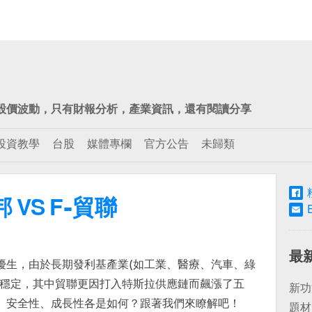
股價波動，只有財報分析，產業資訊，還有閱讀分享
投資教學
台股
媒體專欄
官方公告
未歸類
 VS F-貿聯
最
優生，由於長期發利基產業(如工業、醫療、汽車、綠
當穩定，其中貿聯更因打入特斯拉供應鏈而飆漲了五
新功
、安全性、成長性各是如何？跟著我們來瞭解吧！
題材