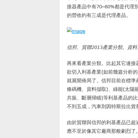
接器產品中有70~80%都是代理別家產
的營收約有三成是代理產品。
信邦、貿聯2013產業分類。資
再來看產業分類。比起其它連接
欲切入利基產業(如前幾篇分析
就展開佈局了。信邦目前在標準產
條碼機、資料擷取)、綠能(太陽
共振、斷層掃瞄)等利基產品的比
不到五成，汽車則因特斯拉出貨
由於貿聯與信邦的利基產品已超
應不至於像其它廠商那般劇烈了