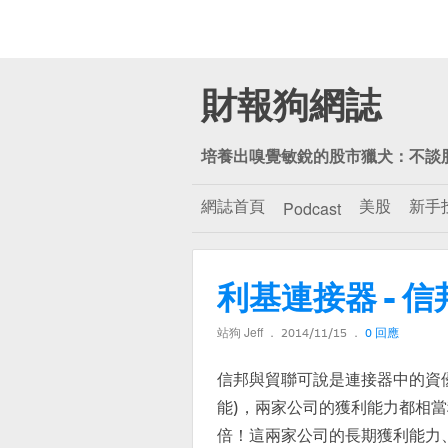
財報狗網誌
培養出嗅覺敏銳的股市獵犬：不談
網誌首頁
美股
新手
Podcast
利基連接器 - 信邦
站狗 Jeff
2014/11/15
0 回應
信邦與貿聯可說是連接器中的資
能)，兩家公司的獲利能力都相
倍！這兩家公司的長期獲利能力