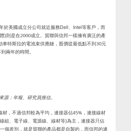
於美國成立分公司就近服務Dell、Intel等客戶，而
主體)則是在2000成立。貿聯與信邦一樣擁有廣泛的產
動車特斯拉的電池束供應鏈，股價從最低點不到30元
不到兩年的時間。
料來源：年報、研究員推估。
線材，不過信邦較為平均，連接器佔45%，連接線材
接線組、電子線、電源線、線材等)為主，連接器只佔
有一個差別，就是貿聯的產品都是自製的，而信邦的連