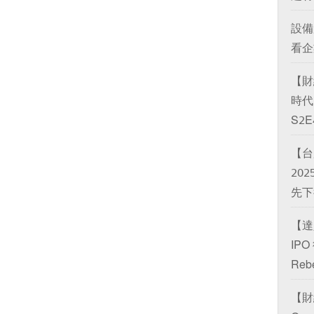
設備
看企
【財
時代 
S2E
【台
20
先下後
【達
IP
Reb
【財