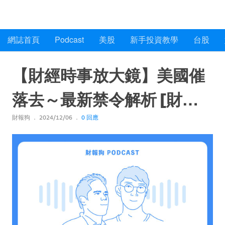
財報狗網誌
網誌首頁
Podcast
美股
新手投資教學
台股
【財經時事放大鏡】美國催
落去～最新禁令解析 [財報
財報狗
2024/12/06
0 回應
狗 podcast S2E396]