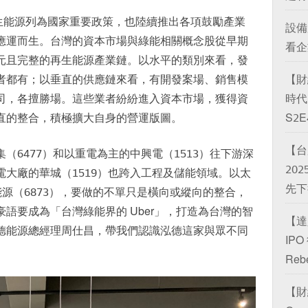
將再生能源列為國家重要政策，也陸續推出各項鼓勵產業
設備
應運而生。台灣的資本市場與綠能相關概念股從早期
看企
元且完整的再生能源產業鏈。以水平的類別來看，發
者都有；以垂直的供應鏈來看，有開發案場、銷售模
【財
司，各擅勝場。這些業者紛紛進入資本市場，獲得資
時代 
直的整合，積極擴大自身的營運版圖。
S2E
【台
（6477）和以重電為主的中興電（1513）往下游深
20
大廠的華城（1519）也跨入工程及儲能領域。以太
先下後
能源（6873），要做的不單只是橫向或縱向的整合，
語要成為「台灣綠能界的 Uber」，打造為台灣的智
【達
德能源總經理周仕昌，帶我們認識泓德這家與眾不同
IP
Reb
【財