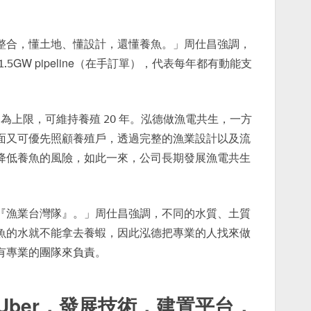
整合，懂土地、懂設計，還懂養魚。」周仕昌強調，
5GW pipeline（在手訂單），代表每年都有動能支
 為上限，可維持養殖 20 年。泓德做漁電共生，一方
面又可優先照顧養殖戶，透過完整的漁業設計以及流
降低養魚的風險，如此一來，公司長期發展漁電共生
『漁業台灣隊』。」周仕昌強調，不同的水質、土質
魚的水就不能拿去養蝦，因此泓德把專業的人找來做
有專業的團隊來負責。
Uber，發展技術，建置平台，