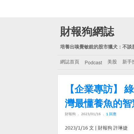
財報狗網誌
培養出嗅覺敏銳的股市獵犬：不談
網誌首頁
美股
新手
Podcast
【企業專訪】 綠
灣最懂養魚的智
財報狗
2023/01/16
1 回應
（6873）
2023/1/16 文 | 財報狗 許琳婕