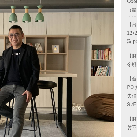
Ope
（體）
【台
12
狗 p
【財
令解析
【台
PC
失僅延
S2E
【財
射不停