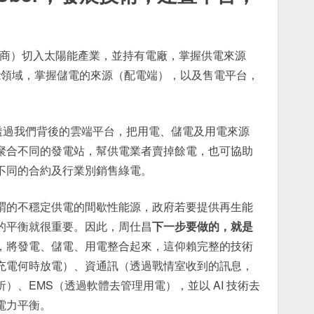
包商）切入太陽能產業，並持有電廠，掌握供電來源
儲能領域，掌握儲電的來源（配電端），以及售電平台，
就是透過我們背後的雲端平台，把用電、儲電及用電來源
聚合不同的發電站，幫供電業者賣掉餘電，也可協助
不同的合約及行業別銷售綠電。
謂的不穩定供電的間歇性能源，政府若要提供再生能
的平衡就很重要。因此，周仕昌
下一步要做的，就是
，將發電、儲電、用電整合起來，這仰賴完整的技術
充電何時放電）、資通訊（透過戰情室收到的訊息，
）、EMS（透過軟體去管理用電），並以 AI 技術去
電力平衡。