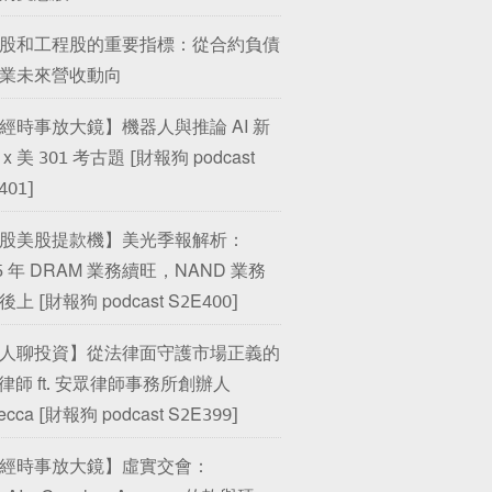
股和工程股的重要指標：從合約負債
業未來營收動向
經時事放大鏡】機器人與推論 AI 新
x 美 301 考古題 [財報狗 podcast
401]
股美股提款機】美光季報解析：
25 年 DRAM 業務續旺，NAND 業務
上 [財報狗 podcast S2E400]
人聊投資】從法律面守護市場正義的
O 律師 ft. 安眾律師事務所創辦人
ecca [財報狗 podcast S2E399]
經時事放大鏡】虛實交會：