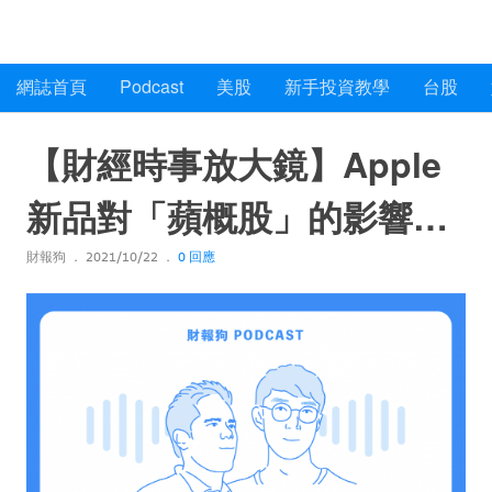
財報狗網誌
網誌首頁
Podcast
美股
新手投資教學
台股
【財經時事放大鏡】Apple
新品對「蘋概股」的影響？
財報狗
2021/10/22
0 回應
馬來西亞疫情好轉後的晶片
供需會如何？[財報狗
podcast S2E65]