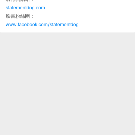
statementdog.com
臉書粉絲團：
www.facebook.com/statementdog