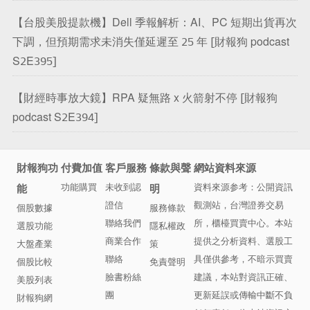
【台股美股提款機】Dell 季報解析：AI、PC 短期出貨再次
下調，但預期需求未消失僅延遲至 25 年 [財報狗 podcast
S2E395]
【財經時事放大鏡】RPA 疑無路 x 火箭射不停 [財報狗
podcast S2E394]
財報狗
功
付費加值
客戶服務
條款與聲
網站資料來源
功能購買
未收到認
資料來源参考：
公開資訊
能
明
證信
觀測站
，
台灣證券交易
個股數據
服務條款
聯絡我們
所
，
櫃檯買賣中心
。本站
選股功能
隱私權政
商業合作
提供之分析資料、選股工
大盤產業
策
聯絡
具僅供參考，不暗示買賣
個股比較
免責聲明
臉書粉絲
建議，本站對資訊正確、
美股列表
團
更新延誤或傳輸中斷不負
財報狗網